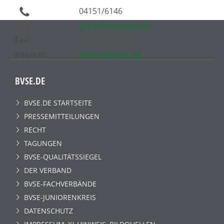
04151/6146
grenz@melosch.de
Fax:
04151/899 051
Internet:
www.melosch.de
BVSE.DE
BVSE.DE STARTSEITE
PRESSEMITTEILUNGEN
RECHT
TAGUNGEN
BVSE-QUALITÄTSSIEGEL
DER VERBAND
BVSE-FACHVERBÄNDE
BVSE-JUNIORENKREIS
DATENSCHUTZ