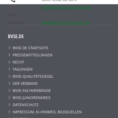
info@dammcontainer.de
Fax:
0049 4542 80 08 80
Internet:
www.dammcontainer.de
BVSE.DE
BVSE.DE STARTSEITE
PRESSEMITTEILUNGEN
RECHT
TAGUNGEN
BVSE-QUALITÄTSSIEGEL
DER VERBAND
BVSE-FACHVERBÄNDE
BVSE-JUNIORENKREIS
DATENSCHUTZ
IMPRESSUM, KI-HINWEIS, BILDQUELLEN