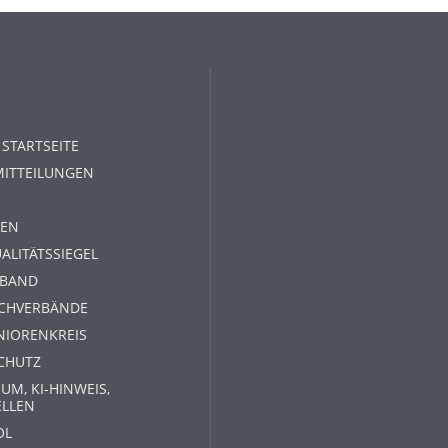
 STARTSEITE
MITTEILUNGEN
EN
ALITÄTSSIEGEL
RBAND
ACHVERBÄNDE
NIORENKREIS
CHUTZ
UM, KI-HINWEIS,
ELLEN
OL