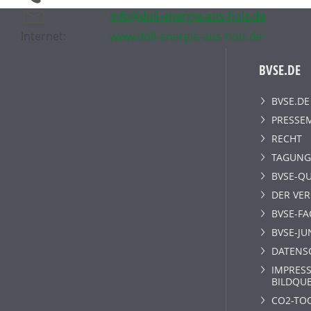
info@doll-energie-aus-holz.de
Internet:
www.doll-energie-aus-holz.de
BVSE.DE
BVSE.DE
PRESSE
RECHT
TAGUNG
BVSE-QU
DER VE
BVSE-F
BVSE-JU
DATENS
IMPRESS
BILDQU
CO2-TO