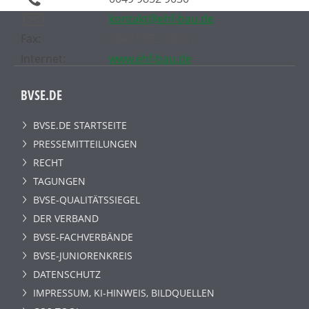
kontakt@ehf-bau.de
Fax:
0049 9852 90339
Internet:
www.ehf-bau.de
BVSE.DE
BVSE.DE STARTSEITE
PRESSEMITTEILUNGEN
RECHT
TAGUNGEN
BVSE-QUALITÄTSSIEGEL
DER VERBAND
BVSE-FACHVERBÄNDE
BVSE-JUNIORENKREIS
DATENSCHUTZ
IMPRESSUM, KI-HINWEIS, BILDQUELLEN