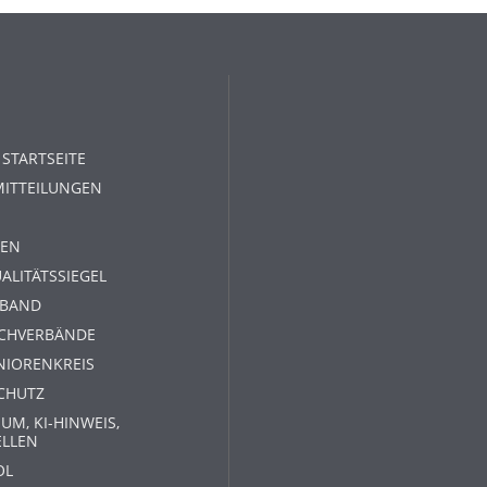
 STARTSEITE
MITTEILUNGEN
EN
ALITÄTSSIEGEL
RBAND
ACHVERBÄNDE
NIORENKREIS
CHUTZ
UM, KI-HINWEIS,
ELLEN
OL