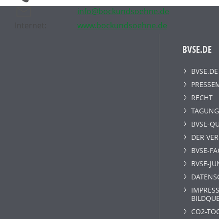
info@bockundsoehne.de
Internet:
www.bockundsoehne.de
BVSE.DE
BVSE.DE
PRESSE
RECHT
TAGUNG
BVSE-QU
DER VE
BVSE-F
BVSE-JU
DATENS
IMPRESS
BILDQU
CO2-TO