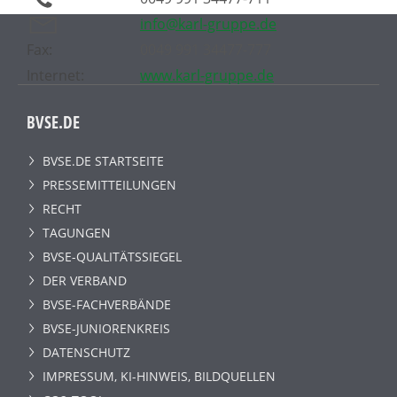
info@karl-gruppe.de
Fax:
0049 991 34477-777
Internet:
www.karl-gruppe.de
BVSE.DE
BVSE.DE STARTSEITE
PRESSEMITTEILUNGEN
RECHT
TAGUNGEN
BVSE-QUALITÄTSSIEGEL
DER VERBAND
BVSE-FACHVERBÄNDE
BVSE-JUNIORENKREIS
DATENSCHUTZ
IMPRESSUM, KI-HINWEIS, BILDQUELLEN