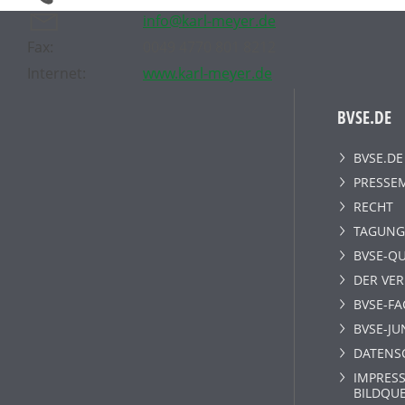
info@karl-meyer.de
Fax:
0049 4770 801 8212
Internet:
www.karl-meyer.de
BVSE.DE
BVSE.DE
PRESSE
RECHT
TAGUNG
BVSE-QU
DER VE
BVSE-F
BVSE-JU
DATENS
IMPRESS
BILDQU