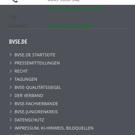
hierold-bau@t-online.de
Fax:
0049 9656 343
Internet:
www.hierold-bau.de
BVSE.DE
BVSE.DE STARTSEITE
PRESSEMITTEILUNGEN
RECHT
TAGUNGEN
BVSE-QUALITÄTSSIEGEL
DER VERBAND
BVSE-FACHVERBÄNDE
BVSE-JUNIORENKREIS
DATENSCHUTZ
IMPRESSUM, KI-HINWEIS, BILDQUELLEN