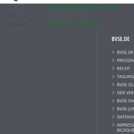
sekretariat@berlin-recycling.de
Fax:
0049 30 609720-10
Internet:
www.berlin-recycling.de
BVSE.DE
BVSE.DE
PRESSE
RECHT
TAGUNG
BVSE-QU
DER VE
BVSE-F
BVSE-JU
DATENS
IMPRESS
BILDQU