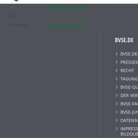
info@conrec.de
Fax:
0049 6106 12 008
Internet:
www.conrec.de
BVSE.DE
BVSE.DE
PRESSE
RECHT
TAGUNG
BVSE-QU
DER VE
BVSE-F
BVSE-JU
DATENS
IMPRESS
BILDQU