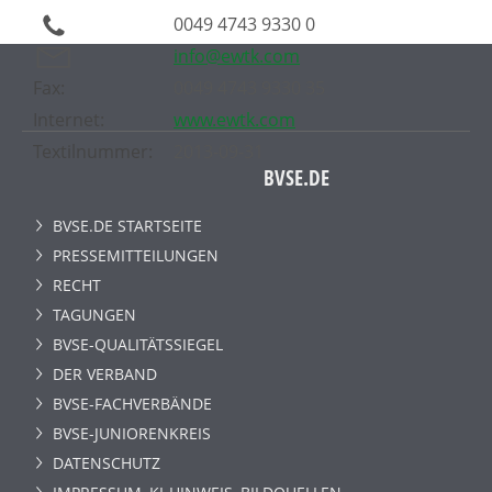
0049 4743 9330 0
info@ewtk.com
Fax:
0049 4743 9330 35
Internet:
www.ewtk.com
Textilnummer:
2013-09-31
BVSE.DE
BVSE.DE STARTSEITE
PRESSEMITTEILUNGEN
RECHT
TAGUNGEN
BVSE-QUALITÄTSSIEGEL
DER VERBAND
BVSE-FACHVERBÄNDE
BVSE-JUNIORENKREIS
DATENSCHUTZ