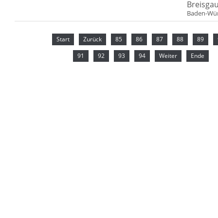
Breisga
Baden-Wü
Start
Zurück
85
86
87
88
89
91
92
93
94
Weiter
Ende