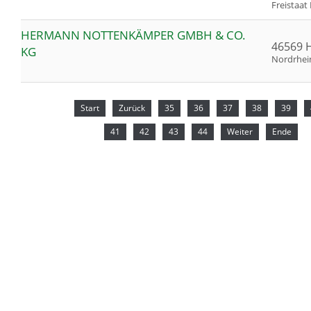
Freistaat
HERMANN NOTTENKÄMPER GMBH & CO.
46569 
KG
Nordrhei
Start
Zurück
35
36
37
38
39
41
42
43
44
Weiter
Ende