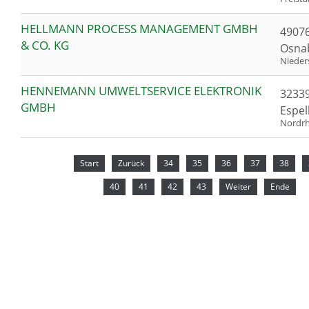
HELLMANN PROCESS MANAGEMENT GMBH
4907
& CO. KG
Osna
Nieder
HENNEMANN UMWELTSERVICE ELEKTRONIK
3233
GMBH
Espe
Nordrh
Start
Zurück
34
35
36
37
38
40
41
42
43
Weiter
Ende