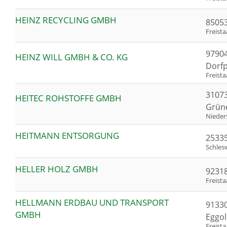
HEINZ RECYCLING GMBH
85053
Freist
9790
HEINZ WILL GMBH & CO. KG
Dorfp
Freist
3107
HEITEC ROHSTOFFE GMBH
Grün
Nieder
HEITMANN ENTSORGUNG
2533
Schles
HELLER HOLZ GMBH
9231
Freist
HELLMANN ERDBAU UND TRANSPORT
9133
GMBH
Eggo
Freist