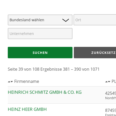
SUCHEN
ZURÜCKSETZ
Seite 39 von 108 Ergebnisse 381 – 390 von 1071
Firmenname
PL
HEINRICH SCHMITZ GMBH & CO. KG
42549
Nordrh
HEINZ HEER GMBH
87459
Freist