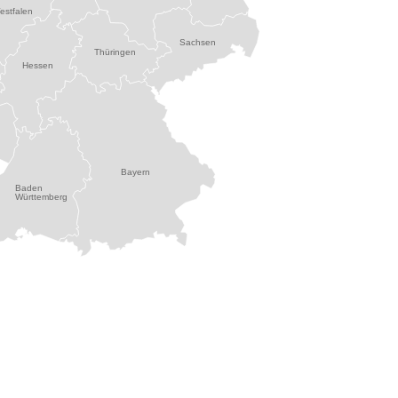
estfalen
Sachsen
Thüringen
Hessen
Bayern
Baden
Württemberg