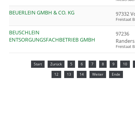
BEUERLEIN GMBH & CO. KG
97332 V
Freistaat 
BEUSCHLEIN
97236
ENTSORGUNGSFACHBETRIEB GMBH
Randers
Freistaat 
Start
Zurück
5
6
7
8
9
10
12
13
14
Weiter
Ende