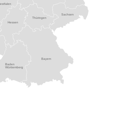
estfalen
Sachsen
Thüringen
Hessen
Bayern
Baden
Württemberg