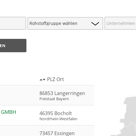
EN
PLZ Ort
86853 Langerringen
Freistaat Bayern
E GMBH
46395 Bocholt
Nordrhein-Westfalen
73457 Essingen