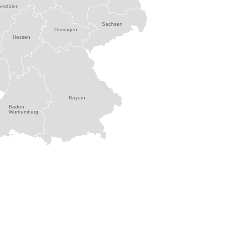
estfalen
Sachsen
Thüringen
Hessen
Bayern
Baden
Württemberg