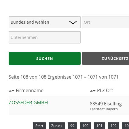
SUCHEN
ZURÜCKSETZ
Seite 108 von 108 Ergebnisse 1071 – 1071 von 1071
Firmenname
PLZ Ort
ZOSSEDER GMBH
83549 Eiselfing
Freistaat Bayern
Start
Zurück
99
100
101
102
10