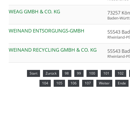
WEAG GMBH & CO. KG
73257 Kö
Baden-Würt
WEINAND ENTSORGUNGS-GMBH
55543 Bad
Rheinland-Pf
WEINAND RECYCLING GMBH & CO. KG
55543 Bad
Rheinland-Pf
Start
Zurück
98
99
100
101
102
104
105
106
107
Weiter
Ende