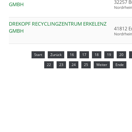
32257 
GMBH
Nordrhein
DREKOPF RECYCLINGZENTRUM ERKELENZ
41812 E
GMBH
Nordrhein
Start
Zurück
16
17
18
19
20
22
23
24
25
Weiter
Ende